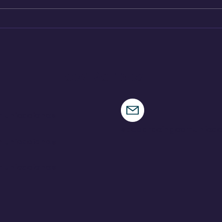
Audi A2 e-Tron, el auto
Hen
más eficiente de la
nue
marca
CONTÁCTENOS
municaciones
speedracingcomunica
municaciones
municaciones