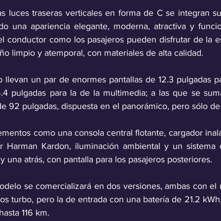
las luces traseras verticales en forma de C se integran 
ando una apariencia elegante, moderna, atractiva y funcio
el conductor como los pasajeros pueden disfrutar de la e
o limpio y atemporal, con materiales de alta calidad. 
o llevan un par de enormes pantallas de 12.3 pulgadas par
.4 pulgadas para la de la multimedia; a las que se suma
e 92 pulgadas, dispuesta en el panorámico, pero sólo de
mentos como una consola central flotante, cargador inalá
r Harman Kardon, iluminación ambiental y un sistema de
y una atrás, con pantalla para los pasajeros posteriores.
delo se comercializará en dos versiones, ambas con el 
ros turbo, pero la de entrada con una batería de 21.2 kWh
asta 116 km. 