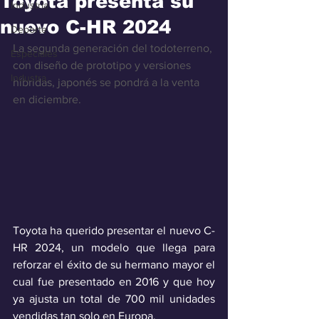
Toyota presenta su
Industria
nuevo C-HR 2024
Deporte
La segunda generación del todoterreno, 
Especiales
con diseño de prototipo y versiones 
Industra
híbridas, japonés se pondrá a la venta 
en diciembre.
Toyota ha querido presentar el nuevo C-
HR 2024, un modelo que llega para 
reforzar el éxito de su hermano mayor el 
cual fue presentado en 2016 y que hoy 
ya ajusta un total de 700 mil unidades 
vendidas tan solo en Europa.