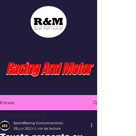
Racing And Motor
Entrada
Todas las entradas
SpeedRacing Comunicaciones
Todas las entradas
26 jun 2023
3 min de lectura