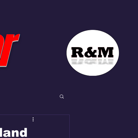
r
land