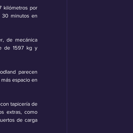
kilómetros por 
o 30 minutos en 
r, de mecánica 
e de 1597 kg y 
oodland parecen 
más espacio en 
con tapicería de 
s extras, como 
uertos de carga 