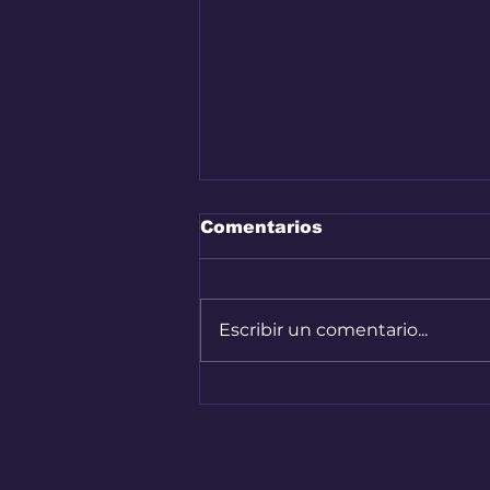
Comentarios
Escribir un comentario...
Audi A2 e-Tron, el auto
más eficiente de la
marca