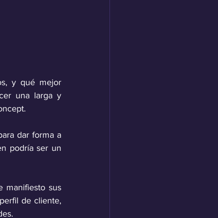
s, y qué mejor 
er una larga y 
oncept.
ara dar forma a 
n podría ser un 
 manifiesto sus 
fil de cliente, 
des.