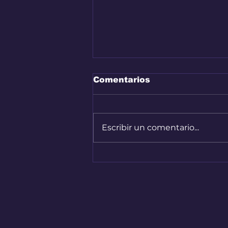
Comentarios
Escribir un comentario...
Audi A2 e-Tron, el auto
más eficiente de la
marca