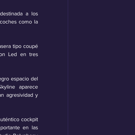
estinada a los 
 coches como la 
sera tipo coupé 
on Led en tres 
egro espacio del 
kyline aparece 
n agresividad y 
téntico cockpit 
portante en las 