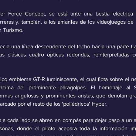
r Force Concept, se está ante una bestia eléctrica d
arreras y, también, a los amantes de los videojuegos de
n Turismo.
ecia una línea descendente del techo hacia una parte tra
s clásicas cuatro ópticas redondas, reinterpretadas c
tico emblema GT-R luminiscente, el cual flota sobre el n
 encima del prominente paragolpes. El homenaje al S
ormas angulosas y prominentes aristas, que denotan gra
rcado por el resto de los 'poliédricos' Hyper.
a cada lado se abren en compás para dejar paso a un au
rsonas, donde el piloto acapara toda la información im