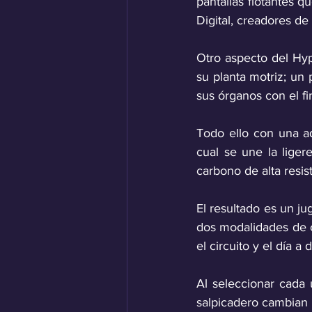
pantallas flotantes q
Digital, creadores de 
Otro aspecto del Hyp
su planta motriz; un
sus órganos con el f
Todo ello con una ad
cual se une la liger
carbono de alta resis
El resultado es un j
dos modalidades de c
el circuito y el día a d
Al seleccionar cada u
salpicadero cambian p