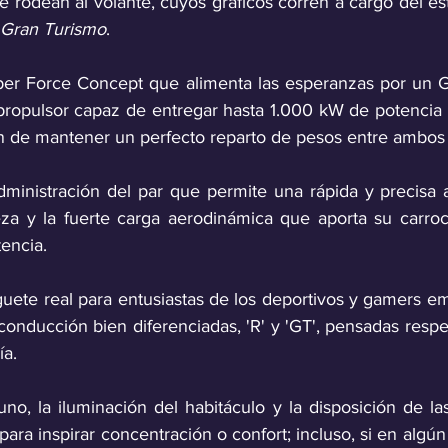
ue rodean al volante, cuyos gráficos corren a cargo del e
Gran Turismo
.
er Force Concept que alimenta las esperanzas por un GT
 propulsor capaz de entregar hasta 1.000 kW de potencia
in de mantener un perfecto reparto de pesos entre ambos 
ministración del par que permite una rápida y precisa ac
eza y la fuerte carga aerodinámica que aporta su carroce
tencia.
uguete real para entusiastas de los deportivos y gamers e
onducción bien diferenciadas, 'R' y 'GT', pensadas respe
ía. 
no, la iluminación del habitáculo y la disposición de las
ara inspirar concentración o confort; incluso, si en alg