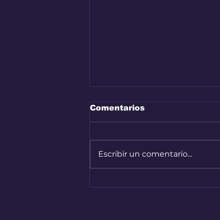
Comentarios
Escribir un comentario...
Audi A2 e-Tron, el auto
más eficiente de la
marca