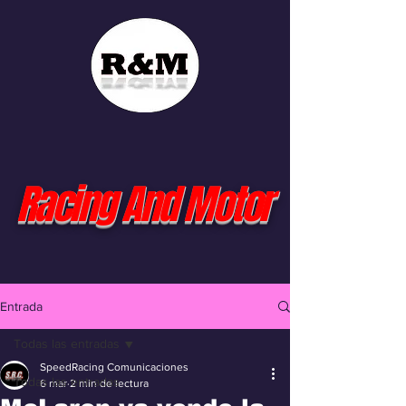
Racing And Motor
Entrada
Todas las entradas
SpeedRacing Comunicaciones
Todas las entradas
6 mar
2 min de lectura