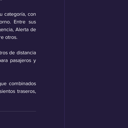
 categoría, con 
rno. Entre sus 
ncia, Alerta de 
re otros.
ros de distancia 
ara pasajeros y 
 que combinados 
entos traseros, 