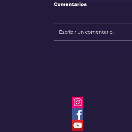
Comentarios
Escribir un comentario...
Audi A2 e-Tron, el auto
más eficiente de la
marca
Speed Racing Co
Speed Racing Co