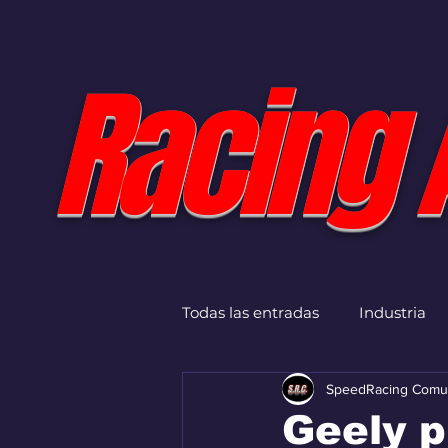
Racing 
Todas las entradas
Industria
SpeedRacing Comu
Geely 