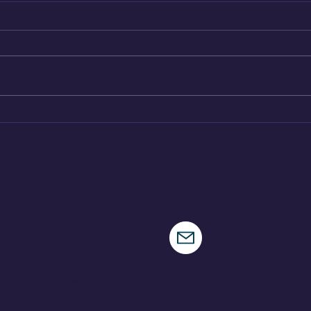
Hennessey destapa su
Todo
nueva criatura
Fes
CONTÁCTENOS
municaciones
speedracingcomunica
municaciones