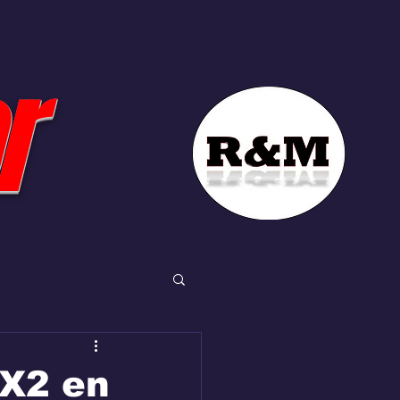
r
EX2 en