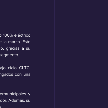
 100% eléctrico 
 la marca. Este 
, gracias a su 
 segmento.
jo ciclo CLTC, 
ngados con una 
ermunicipales y 
dor. Además, su 
.