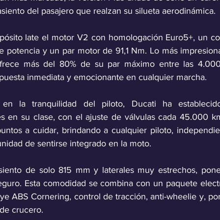
asiento del pasajero que realzan su silueta aerodinámica.
epósito late el motor V2 con homologación Euro5+, un c
e potencia y un par motor de 91,1 Nm. Lo más impresiona
ofrece más del 80% de su par máximo entre las 4.000
puesta inmediata y emocionante en cualquier marcha. 
n la tranquilidad del piloto, Ducati ha establecido
s en su clase, con el ajuste de válvulas cada 45.000 k
puntos a cuidar, brindando a cualquier piloto, independi
unidad de sentirse integrado en la moto. 
siento de solo 815 mm y laterales muy estrechos, poner
seguro. Esta comodidad se combina con un paquete electr
e ABS Cornering, control de tracción, anti-wheelie y, po
de crucero. 