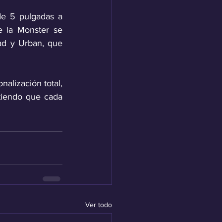
de 5 pulgadas a 
e la Monster se 
ad y Urban, que 
alización total, 
iendo que cada 
Ver todo