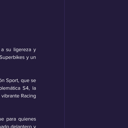
 su ligereza y 
 Superbikes y un 
n Sport, que se 
emática S4, la 
 vibrante Racing 
ue para quienes 
ado delantero y 