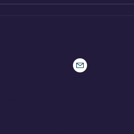
Audi A2 e-Tron, el auto
Hen
más eficiente de la
nue
marca
CONTÁCTENOS
municaciones
speedracingcomunica
municaciones
municaciones