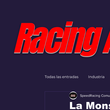
Racing 
Todas las entradas
Industria
SpeedRacing Comu
La Mons