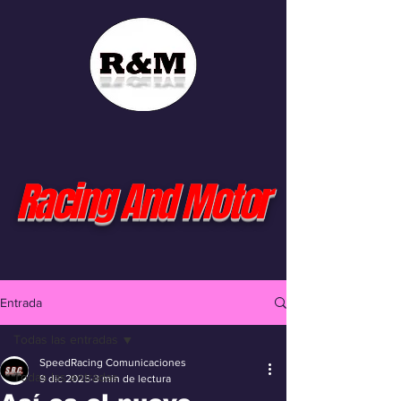
Racing And Motor
Entrada
Todas las entradas
SpeedRacing Comunicaciones
Todas las entradas
9 dic 2025
3 min de lectura