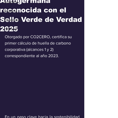
Autogermana
Industria
reconocida con el
Deporte
Sello Verde de Verdad
Especiales
2025
Industra
Otorgado por CO2CERO, certifica su 
primer cálculo de huella de carbono 
corporativa (alcances 1 y 2) 
correspondiente al año 2023.
En un paso clave hacia la sostenibilidad 