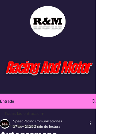
Racing And Motor
Entrada
Todas las entradas
SpeedRacing Comunicaciones
Todas las entradas
27 nov 2025
2 min de lectura