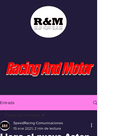
Racing And Motor
Entrada
Todas las entradas
SpeedRacing Comunicaciones
Todas las entradas
15 ene 2025
2 min de lectura