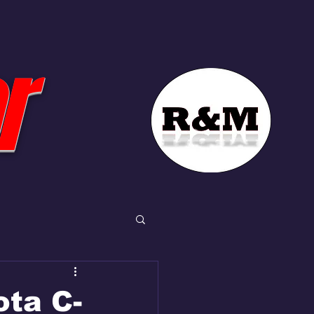
r
ta C-