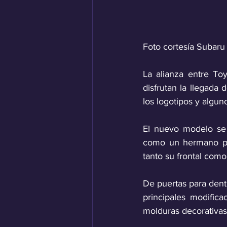
Foto cortesía Subaru
La alianza entre To
disfrutan la llegada
los logotipos y algun
El nuevo modelo se 
como un hermano peq
tanto su frontal como
De puertas para dentr
principales modifica
molduras decorativas y