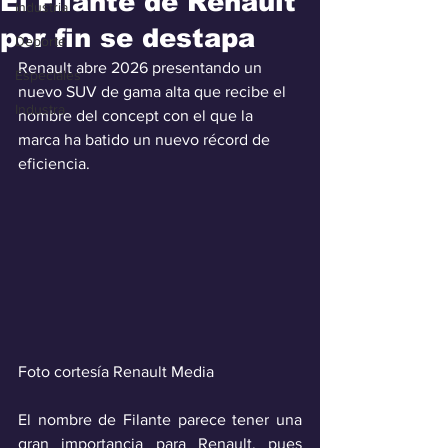
El Filante de Renault
Industria
por fin se destapa
Deporte
Renault abre 2026 presentando un 
Especiales
nuevo SUV de gama alta que recibe el 
Industra
nombre del concept con el que la 
marca ha batido un nuevo récord de 
eficiencia.
Foto cortesía Renault Media
El nombre de Filante parece tener una 
gran importancia para Renault, pues 