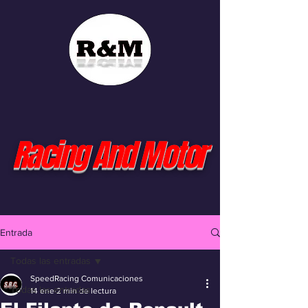
Racing And Motor
Entrada
Todas las entradas
SpeedRacing Comunicaciones
Todas las entradas
14 ene
2 min de lectura