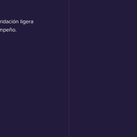
idación ligera 
empeño.