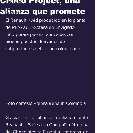
Choco Project, una
Industria
alianza que promete
Deporte
El Renault Kwid producido en la planta 
Especiales
de RENAULT-Sofasa en Envigado, 
Industra
incorporará piezas fabricadas con 
biocompuestos derivados de 
subproductos del cacao colombiano.
Foto cortesía Prensa Renault Colombia
Gracias a la alianza realizada entre 
Reanault - Sofasa, la Compañía Nacional 
de Chocolates y Essentia, empresa del 