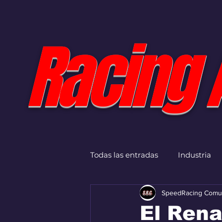
Racing 
Todas las entradas
Industria
SpeedRacing Comu
El Rena