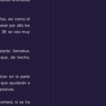
os, así como el 
sar por alto los 
 3E se vea muy 
nte llamativa. 
que, de hecho, 
an en la parte 
 que ayudarán a 
resivas.
ntará, sí se ha 