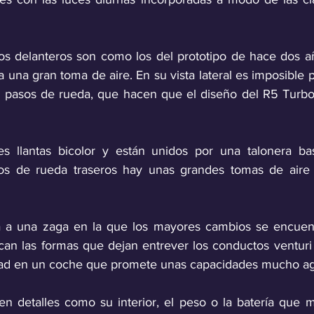
aros delanteros son como los del prototipo de hace dos añ
a una gran toma de aire. En su vista lateral es imposible pa
pasos de rueda, que hacen que el diseño del R5 Turbo
 llantas bicolor y están unidos por una talonera basta
s de rueda traseros hay unas grandes tomas de aire 
a a una zaga en la que los mayores cambios se encuentr
acan las formas que dejan entrever los conductos venturi
idad en un coche que promete unas capacidades mucho ag
n detalles como su interior, el peso o la batería que mo