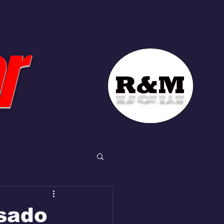
r
esado