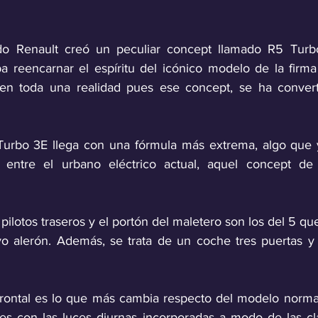
 Renault creó un peculiar concept llamado R5 Turbo
a reencarnar el espíritu del icónico modelo de la firma
 en toda una realidad pues ese concept, se ha convert
Turbo 3E llega con una fórmula más extrema, algo que y
 entre el urbano eléctrico actual, aquel concept de
s pilotos traseros y el portón del maletero son los del 5 qu
 alerón. Además, se trata de un coche tres puertas y 
rontal es lo que más cambia respecto del modelo normal
s con las luces diurnas incorporadas a modo de las clás