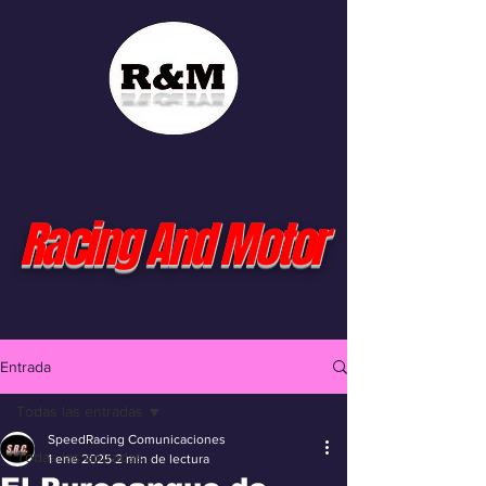
Racing And Motor
Entrada
Todas las entradas
SpeedRacing Comunicaciones
Todas las entradas
1 ene 2025
2 min de lectura