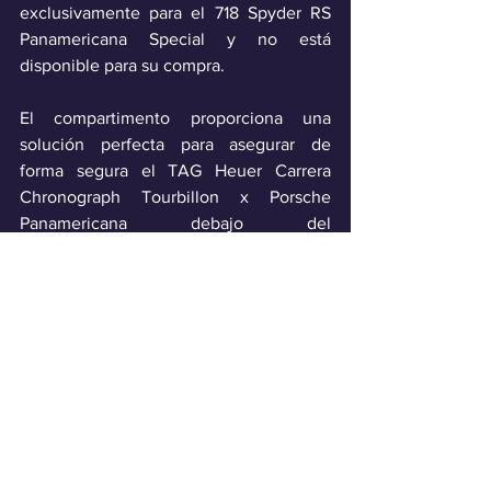
exclusivamente para el 718 Spyder RS 
Panamericana Special y no está 
disponible para su compra. 
El compartimento proporciona una 
solución perfecta para asegurar de 
forma segura el TAG Heuer Carrera 
Chronograph Tourbillon x Porsche 
Panamericana debajo del 
descansabrazos central adornado con 
un logotipo de TAG Heuer en relieve.
Industria
Ver todo
Entradas recientes