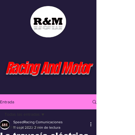
Racing And Motor
Entrada
Todas las entradas
SpeedRacing Comunicaciones
Todas las entradas
11 sept 2023
2 min de lectura