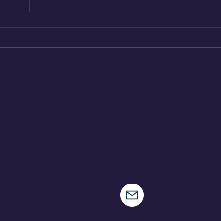
Hennessey destapa su
Todo
nueva criatura
Fes
CONTÁCTENOS
municaciones
speedracingcomunica