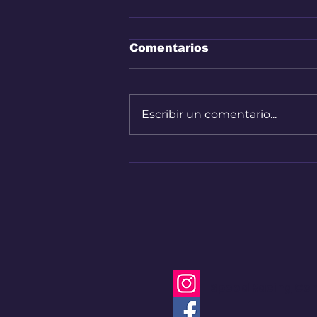
Comentarios
Escribir un comentario...
Audi A2 e-Tron, el auto
más eficiente de la
marca
Speed Racing Co