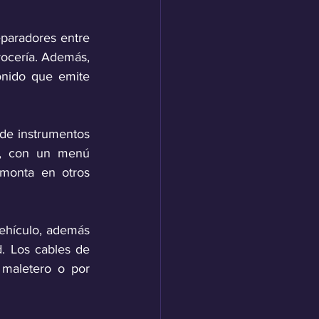
eparadores entre 
rocería. Además, 
onido que emite 
de instrumentos 
s, con un menú 
 monta en otros 
ehículo, además 
d. Los cables de 
maletero o por 