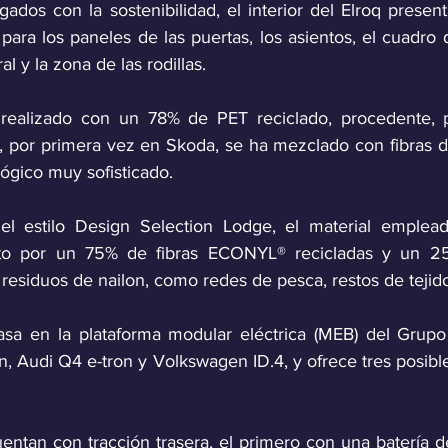
gados con la sostenibilidad, el interior del Elroq presenta 
para los paneles de las puertas, los asientos, el cuadro 
l y la zona de las rodillas. 
 realizado con un 78% de PET reciclado, procedente, p
y, por primera vez en Skoda, se ha mezclado con fibras d
ógico muy sofisticado. 
 el estilo Design Selection Lodge, el material emplea
to por un 75% de fibras ECONYL® recicladas y un 25%
e residuos de nailon, como redes de pesca, restos de tejid
asa en la plataforma modular eléctrica (MEB) del Grupo
 Audi Q4 e-tron y Volkswagen ID.4, y ofrece tres posibles
entan con tracción trasera, el primero con una batería 