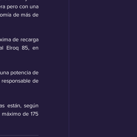
ra pero con una 
omía de más de 
xima de recarga 
l Elroq 85, en 
una potencia de 
l responsable de 
s están, según 
 máximo de 175 