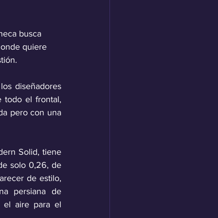
checa busca 
donde quiere 
ión. 
los diseñadores 
odo el frontal, 
da pero con una 
rn Solid, tiene 
de solo 0,26, de 
ecer de estilo, 
na persiana de 
 el aire para el 