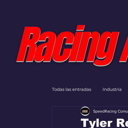
Racing 
Todas las entradas
Industria
SpeedRacing Comu
Tyler R