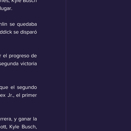
ones, Kyle Busch 
lugar.
mlin se quedaba 
ddick se disparó 
r el progreso de 
egunda victoria 
que el segundo 
 Jr., el primer 
rera, y ganar la 
tt, Kyle Busch, 