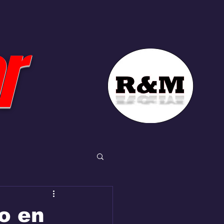
r
o en