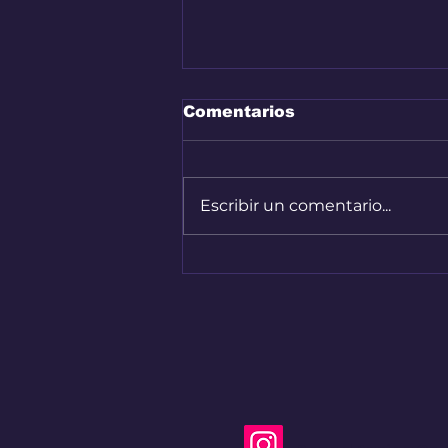
Comentarios
Escribir un comentario...
Bogotá convirtió sus
calles en una pista de
Hard Enduro