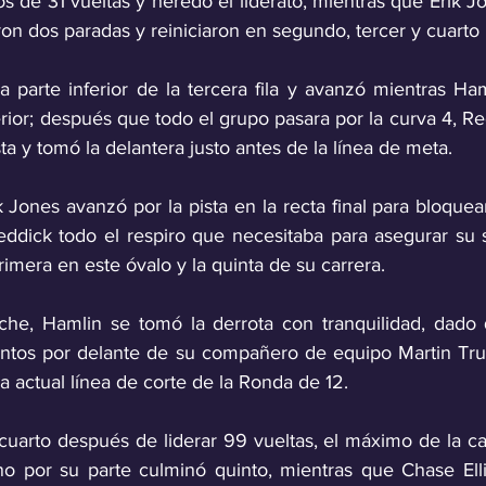
 de 31 vueltas y heredó el liderato, mientras que Erik J
on dos paradas y reiniciaron en segundo, tercer y cuarto 
la parte inferior de la tercera fila y avanzó mientras Ha
perior; después que todo el grupo pasara por la curva 4, Re
ista y tomó la delantera justo antes de la línea de meta.
rik Jones avanzó por la pista en la recta final para bloquea
ddick todo el respiro que necesitaba para asegurar su s
rimera en este óvalo y la quinta de su carrera.
he, Hamlin se tomó la derrota con tranquilidad, dado 
ntos por delante de su compañero de equipo Martin Truex
la actual línea de corte de la Ronda de 12.
uarto después de liderar 99 vueltas, el máximo de la car
o por su parte culminó quinto, mientras que Chase Ellio