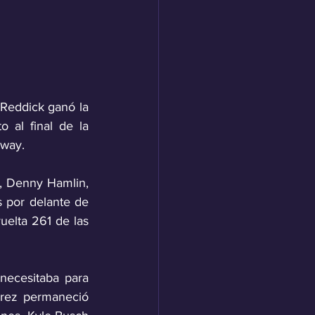
Reddick ganó la 
al final de la 
dway.
, Denny Hamlin, 
 por delante de 
elta 261 de las 
necesitaba para 
árez permaneció 