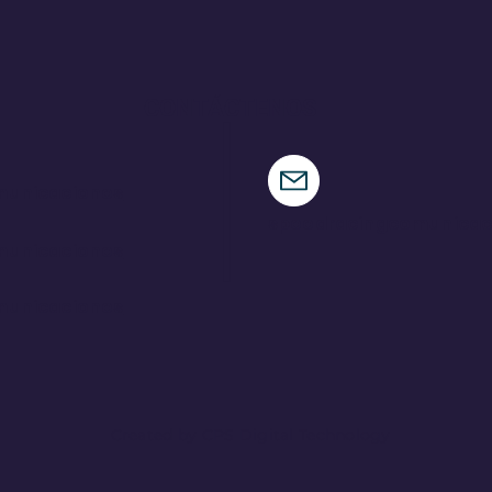
de ensueño en su tierra
par
CONTÁCTENOS
municaciones
speedracingcomunica
municaciones
municaciones
Created by CPS Digital Technology