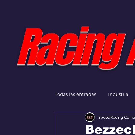
Racing 
Todas las entradas
Industria
SpeedRacing Comu
Bezzec