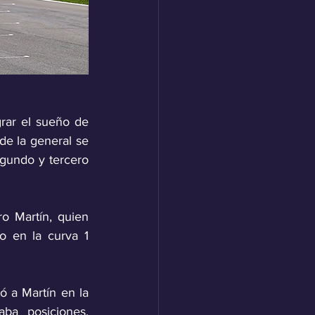
rar el sueño de 
de la general se 
undo y tercero 
 Martín, quien 
o en la curva 1 
ó a Martín en la 
ba posiciones, 