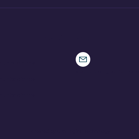
Pajari logra una victoria
Ind
de ensueño en su tierra
par
CONTÁCTENOS
municaciones
speedracingcomunica
municaciones
municaciones
Created by CPS Digital Technology