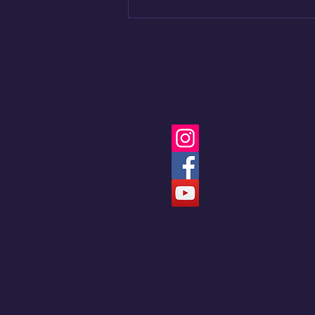
Bogotá convirtió sus
calles en una pista de
Hard Enduro
Speed Racing Co
Speed Racing Co
Speed Racing Co