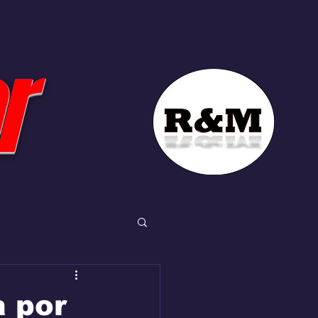
r
a por