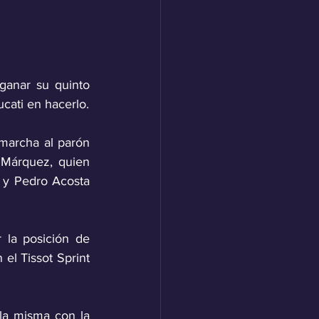
ganar su quinto 
Gran Premio consecutivo, lo que además le convierte en el primer piloto de Ducati en hacerlo. 
archa al parón 
Márquez, quien 
y Pedro Acosta 
la posición de 
el Tissot Sprint 
la misma con la 