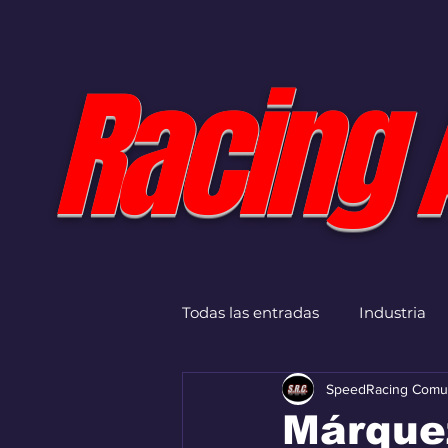
Racing 
Todas las entradas
Industria
SpeedRacing Comu
Márquez