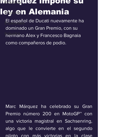
Márquez impone su
Industria
ley en Alemania
Deporte
El español de Ducati nuevamente ha 
Especiales
dominado un Gran Premio, con su 
Industra
hermano Alex y Francesco Bagnaia 
como compañeros de podio.
Marc Márquez ha celebrado su Gran 
Premio número 200 en MotoGP™ con 
una victoria magistral en Sachsenring, 
algo que le convierte en el segundo 
piloto con más victorias en la clase 