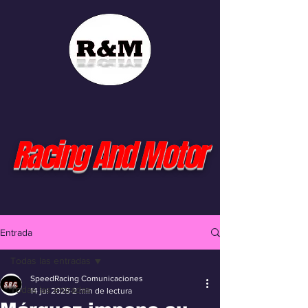
Racing And Motor
Entrada
Todas las entradas
SpeedRacing Comunicaciones
Todas las entradas
14 jul 2025
2 min de lectura