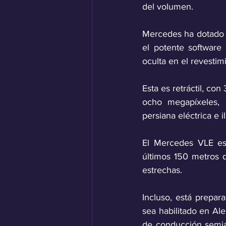
del volumen.
Mercedes ha dotado 
el potente software
oculta en el revestim
Esta es retráctil, co
ocho megapíxeles, 
persiana eléctrica e 
El Mercedes VLE est
últimos 150 metros d
estrechas. 
Incluso, está prepar
sea habilitado en Ale
de conducción semia