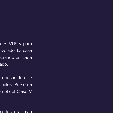
es VLE, y para 
velado. La casa 
trando en cada 
ado. 
 pesar de que 
ales. Presenta 
 el del Clase V 
edes, gracias a 