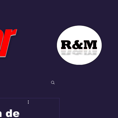
r
m de