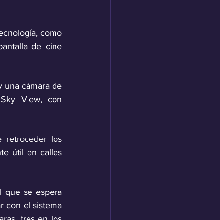
cnología, como 
ntalla de cine 
 y una cámara de 
Sky View, con 
retroceder los 
 útil en calles 
l que se espera 
r con el sistema 
s, tres en los 