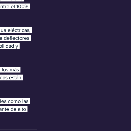
entre el 100% 
a eléctricas, 
e deflectores 
ilidad y 
 los más 
adas están 
lles como las 
nte de alto 