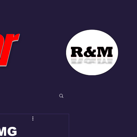
r
AMG