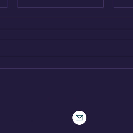
Audi A2 e-Tron, el auto
Hen
más eficiente de la
nue
marca
CONTÁCTENOS
municaciones
speedracingcomunica