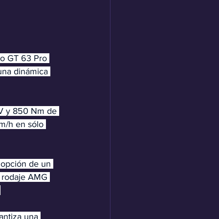
o GT 63 Pro 
una dinámica 
 CV y 850 Nm de 
m/h en sólo 
 opción de un 
e rodaje AMG 
 
antiza una 