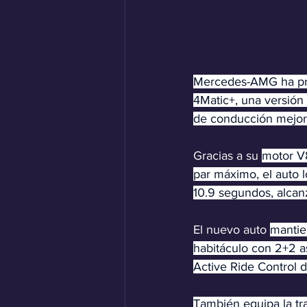
Mercedes-AMG ha pre
4Matic+, una versión
de conducción mejora
Gracias a su 
motor V8
par máximo, el auto 
10.9 segundos, alca
El nuevo auto 
mantie
habitáculo con 2+2 a
Active Ride Control
d
También equipa la tr