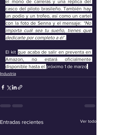
el mono de carreras y una réplica del 
casco del piloto brasileño. También hay 
un podio y un trofeo, así como un cartel 
con la foto de Senna y el mensaje: 
“No 
importa cuál sea tu sueño, tienes que 
dedicarte por completo a él”
.
El kit 
que acaba de salir en preventa en 
Amazon, no estará oficialmente 
disponible hasta el 
próximo 1 de marzo
.
Industria
Ver todo
Entradas recientes