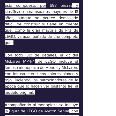
Está compuesto por
693 piezas
 y 
clasificado para usuarios mayores de 18 
años, aunque no parece demasiado 
difícil de construir si tiene en cuenta 
que, como la gran mayoria de kits de 
LEGO, va acompañado de una completa 
guía.
Con todo lujo de detalles, el kit del 
McLaren MP4/4
 de LEGO incluye el 
famoso monoplaza de Honda y McLaren, 
con los característicos colores blanco y 
rojo, luciendo los patrocinadores de la 
época que lo hacen ver bastante fiel al 
modelo original. 
Acompañando al monoplaza se incluye 
la 
figura de LEGO de Ayrton Senna
, con 