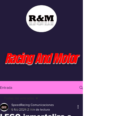
Racing And Motor
Entrada
Todas las entradas
SpeedRacing Comunicaciones
Todas las entradas
6 feb 2024
2 min de lectura