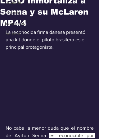
LEGO inmortaliza a
Industria
Senna y su McLaren
Deporte
MP4/4
Especiales
La reconocida firma danesa presentó 
Industra
una kit donde el piloto brasilero es el 
principal protagonista.
No cabe la menor duda que el nombre 
de Ayrton Senna 
es reconocible por 