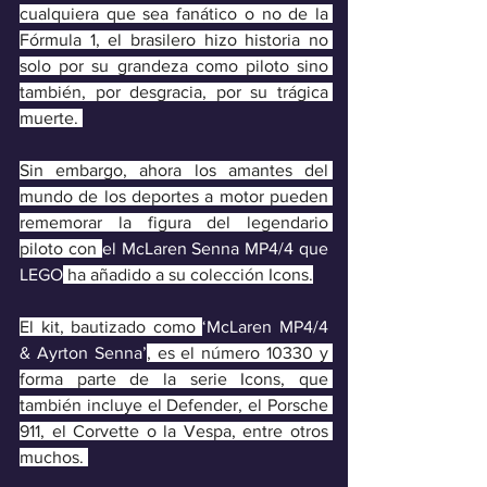
cualquiera que sea fanático o no de la 
Fórmula 1, el brasilero hizo historia no 
solo por su grandeza como piloto sino 
también, por desgracia, por su trágica 
muerte. 
Sin embargo, ahora los amantes del 
mundo de los deportes a motor pueden 
rememorar la figura del legendario 
piloto con 
el McLaren Senna MP4/4 que 
LEGO
 ha añadido a su colección Icons.
El kit, bautizado como 
‘McLaren MP4/4 
& Ayrton Senna’
, es el número 10330 y 
forma parte de la serie Icons, que 
también incluye el Defender, el Porsche 
911, el Corvette o la Vespa, entre otros 
muchos. 