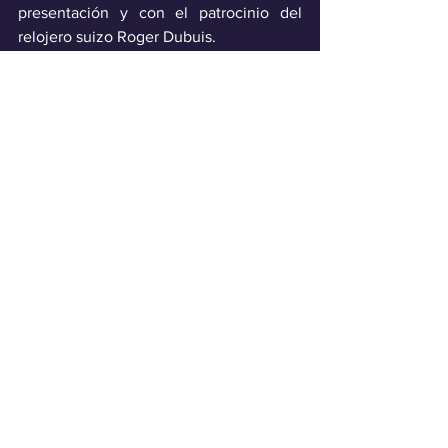
presentación y con el patrocinio del 
relojero suizo Roger Dubuis.
De momento, ya hay cuatro pilotos 
confirmados: por un lado, dos hombres 
de la casa como Mirko Bortolotti y 
Andrea Caldarelli; y por el otro, figuran 
los ex-F1 Romain Grosjean y Daniil 
Kvyat. 
Deporte
Ver todo
Entradas recientes