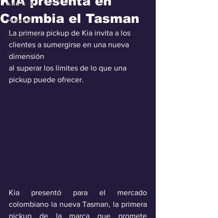
KIA presenta en
Industria
Colombia el Tasman
Deporte
La primera pickup de Kia invita a los 
Especiales
clientes a sumergirse en una nueva 
Industra
dimensión
al superar los límites de lo que una 
pickup puede ofrecer.
Kia presentó para el mercado 
colombiano la nueva Tasman, la primera 
pickup de la marca que promete 