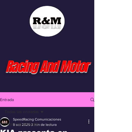
Racing And Motor
Entrada
Todas las entradas
SpeedRacing Comunicaciones
Todas las entradas
8 oct 2025
3 min de lectura