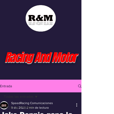
Racing And Motor
Entrada
Todas las entradas
SpeedRacing Comunicaciones
Todas las entradas
9 dic 2025
2 min de lectura