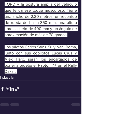
FORD y la postura amplia del vehículo 
que le da ese toque musculoso. Tiene 
una ancho de 2.30 metros, un recorrido 
de rueda de hasta 350 mm, una altura 
libre al suelo de 400 mm y un ángulo de 
aproximación de más de 70 grados.
Los pilotos Carlos Sainz Sr. y Nani Roma, 
junto con sus copilotos Lucas Cruz y 
Alex Haro, serán los encargados de 
poner a prueba el Raptor T1+ en el Rally 
Dakar. 
Industria