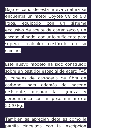
Bajo el capó de esta nueva criatura se 
encuentra un motor Coyote V8 de 5.0 
litros, equipado con un sistema 
exclusivo de aceite de cárter seco y un 
escape afinado, conjunto suficiente para 
superar cualquier obstáculo en su 
camino.
Este nuevo modelo ha sido construido 
sobre un bastidor espacial de acero T45 
y paneles de carrocería de fibra de 
carbono, para además de hacerlo 
resistente, mejorar la ligereza y 
aerodinámica con un peso mínimo de 
2.010 kg. 
También se aprecian detalles como la 
parrilla cincelada con la inscripción 