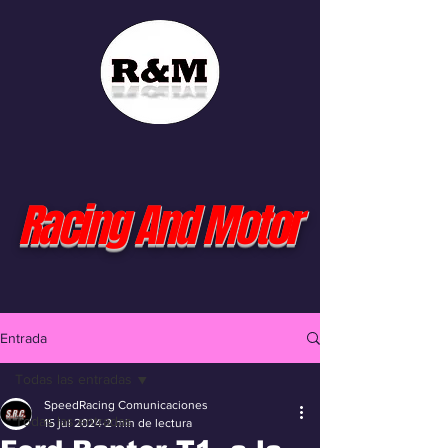
Racing And Motor
Entrada
Todas las entradas
SpeedRacing Comunicaciones
Todas las entradas
15 jul 2024
2 min de lectura