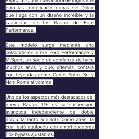
Raptor T1+, una nueva obra de ingeniería 
para las complicadas dunas del Dakar 
que llega con un diseño increíble y la 
capacidad de los Raptor de Ford 
Performance. 
Este modelo surge mediante una 
colaboración entre Ford Performance y 
M-Sport, un socio de confianza de hace 
muchos años, y que, además, contará 
con leyendas como Carlos Sainz Sr. y 
Nani Roma al volante.
Uno de los aspectos más destacados del 
nuevo Raptor T1+ es su suspensión 
avanzada independiente de doble 
horquilla tanto adelante como atrás, la 
cual está equipada con amortiguadores 
Fox bypass ajustables.