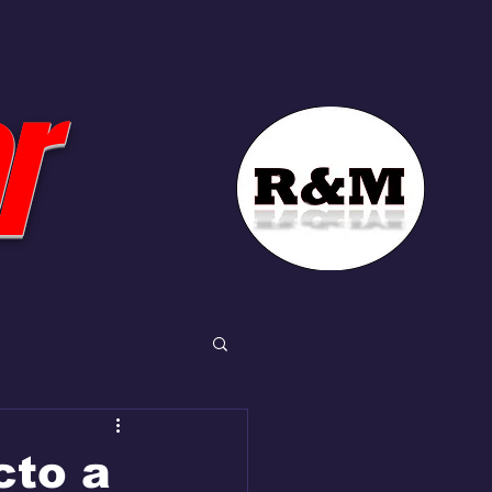
r
cto a