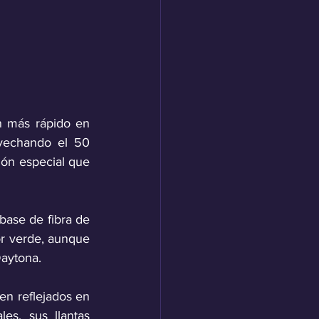
n más rápido en 
vechando el 50 
ión especial que 
base de fibra de 
r verde, aunque 
Daytona. 
en reflejados en 
les, sus llantas 