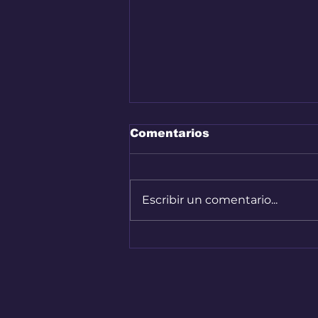
Comentarios
Escribir un comentario...
Audi A2 e-Tron, el auto
más eficiente de la
marca