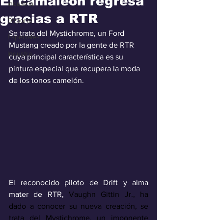
El camaleón regresa
Industria
gracias a RTR
Deporte
Se trata del Mystichrome, un Ford 
Especiales
Mustang creado por la gente de RTR 
Industra
cuya principal característica es su 
pintura especial que recupera la moda 
de los tonos camelón.
El reconocido piloto de Drift y alma 
mater de RTR, 
Vaughn Gittin Jr., ha 
dado a conocer su nueva creación, se 
trata del Mystichrome, un imponente 