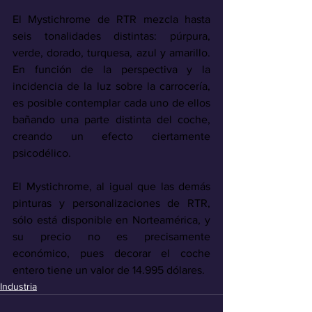
El Mystichrome de RTR mezcla hasta 
seis tonalidades distintas: púrpura, 
verde, dorado, turquesa, azul y amarillo. 
En función de la perspectiva y la 
incidencia de la luz sobre la carrocería, 
es posible contemplar cada uno de ellos 
bañando una parte distinta del coche, 
creando un efecto ciertamente 
psicodélico.
El Mystichrome, al igual que las demás 
pinturas y personalizaciones de RTR, 
sólo está disponible en Norteamérica, y 
su precio no es precisamente 
económico, pues decorar el coche 
entero tiene un valor de 14.995 dólares.
Industria