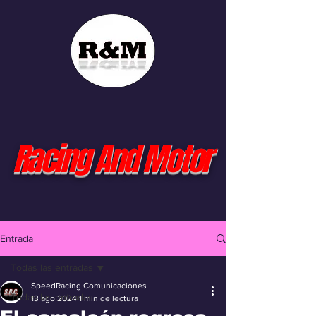
Racing And Motor
Entrada
Todas las entradas
SpeedRacing Comunicaciones
Todas las entradas
13 ago 2024
1 min de lectura