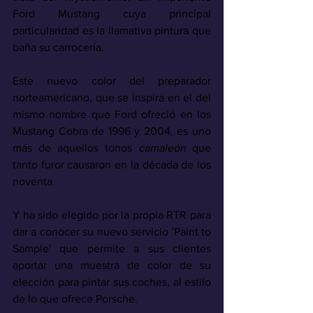
Ford Mustang cuya principal 
particularidad es la llamativa pintura que 
baña su carrocería.
Este nuevo color del preparador 
norteamericano, que se inspira en el del 
mismo nombre que Ford ofreció en los 
Mustang Cobra de 1996 y 2004, es uno 
más de aquellos tonos 
camaleón
 que 
tanto furor causaron en la década de los 
noventa.
Y ha sido elegido por la propia RTR para 
dar a conocer su nuevo servicio 'Paint to 
Sample' que permite a sus clientes 
aportar una muestra de color de su 
elección para pintar sus coches, al estilo 
de lo que ofrece Porsche.