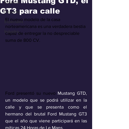
Ford Mustang GTD, el
Industria
GT3 para calle
Deporte
El nuevo modelo de la casa 
Especiales
norteamericana es una verdadera bestia 
Industra
capaz de entregar la no despreciable 
suma de 800 CV.
Ford presentó su nuevo 
Mustang GTD, 
un modelo que se podrá utilizar en la 
calle y que se presenta como el 
hermano del brutal Ford Mustang GT3 
que el año que viene participará en las 
míticas 24 Horas de Le Mans.