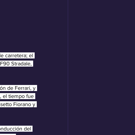
 carretera; el 
F90 Stradale, 
n de Ferrari, y 
 el tiempo fue 
setto Fiorano y 
onducción del 