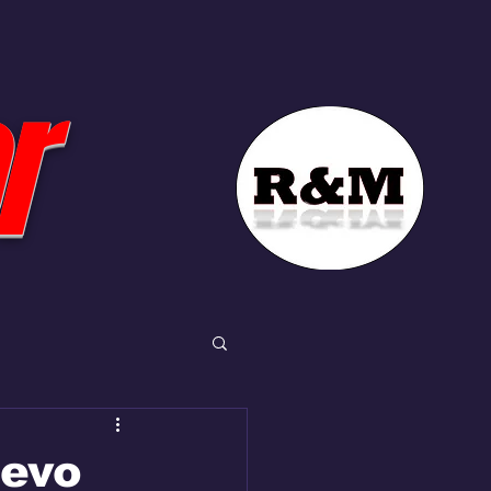
r
uevo