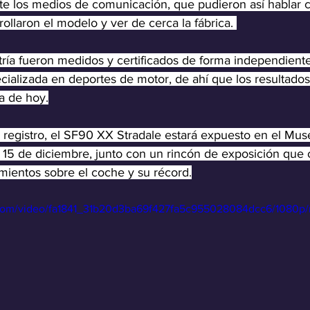
e los medios de comunicación, que pudieron así hablar c
ollaron el modelo y ver de cerca la fábrica. 
tría fueron medidos y certificados de forma independient
cializada en deportes de motor, de ahí que los resultados
a de hoy.
registro, el SF90 XX Stradale estará expuesto en el Muse
l 15 de diciembre, junto con un rincón de exposición que 
mientos sobre el coche y su récord.
ic.com/video/fa1841_31b20d3ba69f427fa5c955028084dcc6/1080p/