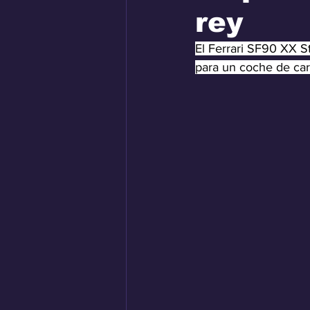
rey
El Ferrari SF90 XX St
para un coche de car