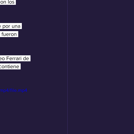
on los 
e por una 
 fueron 
o Ferrari de 
contiene 
mp4/file.mp4