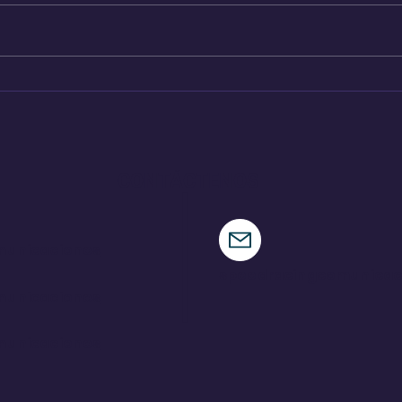
Audi A2 e-Tron, el auto
Hen
más eficiente de la
nue
marca
CONTÁCTENOS
municaciones
speedracingcomunica
municaciones
municaciones