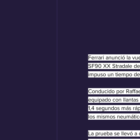
Ferrari anunció la vu
SF90 XX Stradale de 
impuso un tiempo de 
Conducido por Raffae
equipado con llantas
1,4 segundos más ráp
los mismos neumátic
La prueba se llevó a