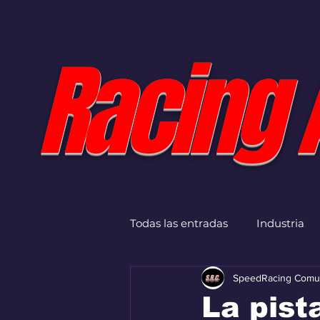
Racing 
Todas las entradas
Industria
SpeedRacing Comu
La pist