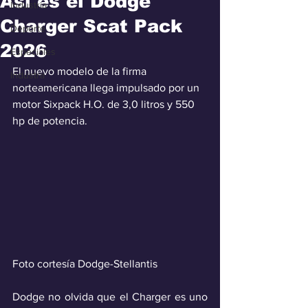
Así es el Dodge
Industria
Charger Scat Pack
Deporte
2026
Especiales
El nuevo modelo de la firma 
Industra
norteamericana llega impulsado por un 
motor Sixpack H.O. de 3,0 litros y 550 
hp de potencia.
Foto cortesía Dodge-Stellantis
Dodge no olvida que el Charger es uno 