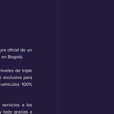
a oficial de un 
, en Bogotá. 
veles de triple 
 exclusiva para 
vehículos 100% 
ervicios a los 
 todo gracias a 