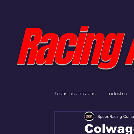
Racing 
Todas las entradas
Industria
SpeedRacing Comu
Colwage