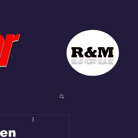
r
 en