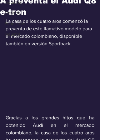
A preventa el Audi Q8
Industria
e-tron
Deporte
La casa de los cuatro aros comenzó la 
Especiales
preventa de este llamativo modelo para 
Industra
el mercado colombiano, disponible 
también en versión Sportback.
Gracias a los grandes hitos que ha 
obtenido Audi en el mercado 
colombiano, la casa de los cuatro aros 