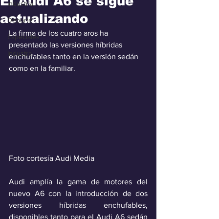
El Audi A6 se sigue
Industria
actualizando
Deporte
La firma de los cuatro aros ha 
Especiales
presentado las versiones híbridas 
Industra
enchufables tanto en la versión sedán 
como en la familiar.
Foto cortesía Audi Media
Audi amplía la gama de motores del 
nuevo A6 con la introducción de dos 
versiones híbridas enchufables, 
disponibles tanto para el Audi A6 sedán 