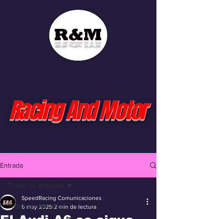
Racing And Motor
Entrada
Todas las entradas
SpeedRacing Comunicaciones
Todas las entradas
6 may 2025
2 min de lectura