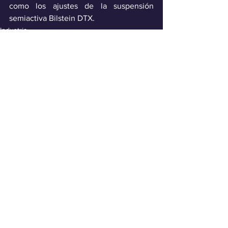
como los ajustes de la suspensión 
semiactiva Bilstein DTX.
Industria
Ver todo
Entradas recientes