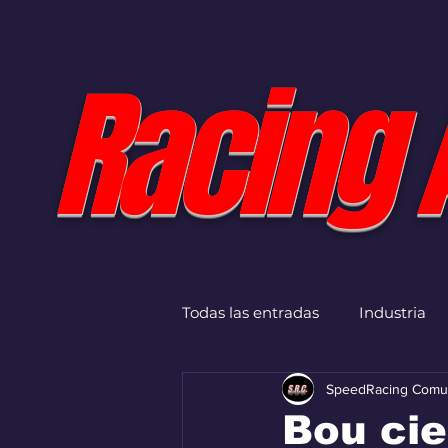
Racing 
Todas las entradas
Industria
SpeedRacing Comu
Bou ci