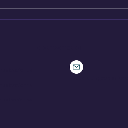
Pajari logra una victoria
Ind
de ensueño en su tierra
par
CONTÁCTENOS
municaciones
speedracingcomunica
municaciones
municaciones