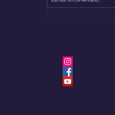
Escribir un comentario...
Bogotá convirtió sus
calles en una pista de
Hard Enduro
Speed Racing Co
Speed Racing Co
Speed Racing Co