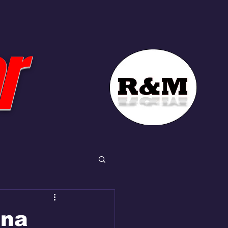
r
una