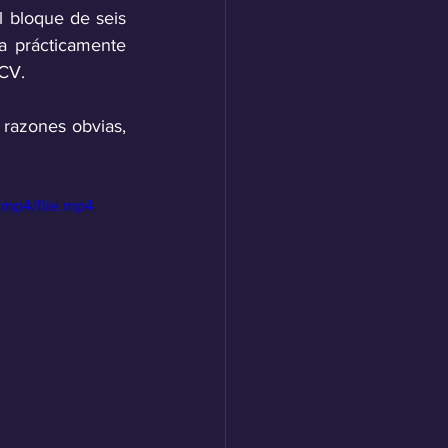
 bloque de seis 
a prácticamente 
 CV.
razones obvias, 
/mp4/file.mp4