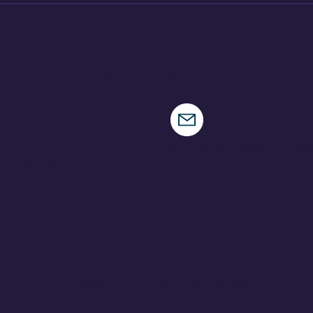
nueva criatura
Fes
CONTÁCTENOS
municaciones
speedracingcomunica
municaciones
municaciones
Created by CPS Digital Technology