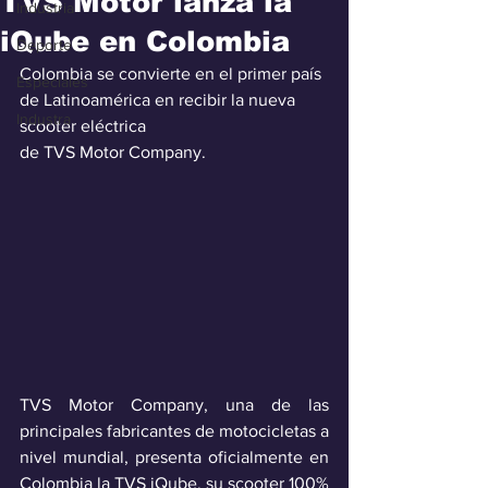
TVS Motor lanza la
Industria
iQube en Colombia
Deporte
Colombia se convierte en el primer país 
Especiales
de Latinoamérica en recibir la nueva 
Industra
scooter eléctrica
de TVS Motor Company.
TVS Motor Company, una de las 
principales fabricantes de motocicletas a 
nivel mundial, presenta oficialmente en 
Colombia la TVS iQube, su scooter 100% 