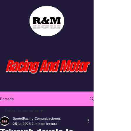
Racing And Motor
Entrada
Todas las entradas
SpeedRacing Comunicaciones
Todas las entradas
25 jul 2025
2 min de lectura