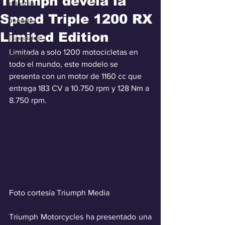
Triumph devela la
Industria
Speed Triple 1200 RX
Deporte
Limited Edition
Especiales
Limitada a solo 1200 motocicletas en 
Industra
todo el mundo, este modelo se 
presenta con un motor de 1160 cc que 
entrega 183 CV a 10.750 rpm y 128 Nm a 
8.750 rpm.
Foto cortesía Triumph Media
Triumph Motorcycles ha presentado una 