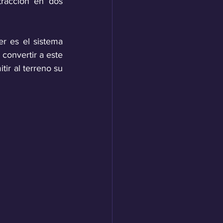
racción en dos 
 es el sistema 
onvertir a este 
r al terreno su 