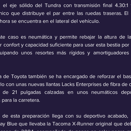
l eje sólido del Tundra con transmisión final 4.30:1 y
nico que distribuye el par entre las ruedas traseras. El
hora se encuentra en el lateral del vehículo.
e caso es neumática y permite rebajar la altura de la 
confort y capacidad suficiente para usar esta bestia por la
uipando unos resortes más rígidos y amortiguadores B
a de Toyota también se ha encargado de reforzar el bast
o con unas nuevas llantas Lacks Enterprises de fibra de 
o de 21 pulgadas calzadas en unos neumáticos depor
para la carretera.
l de esta preparación llega con su deportivo acabado, 
y Blue que llevaba la Tacoma X-Runner original que deb