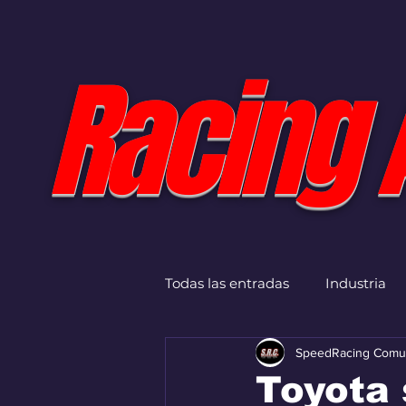
Racing 
Todas las entradas
Industria
SpeedRacing Comu
Toyota