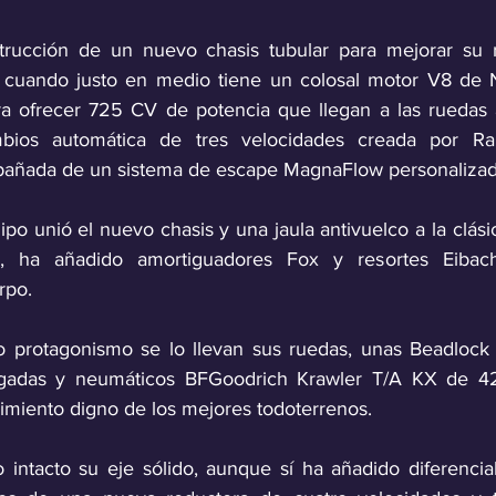
trucción de un nuevo chasis tubular para mejorar su re
 cuando justo en medio tiene un colosal
motor V8 de 
ara ofrecer 725 CV de potencia que llegan a las ruedas 
ios automática de tres velocidades creada por Ranc
pañada de un sistema de escape MagnaFlow personalizad
po unió el nuevo chasis y una jaula antivuelco a la clásic
 ha añadido amortiguadores Fox y resortes Eibach 
rpo.
 protagonismo se lo llevan sus ruedas, unas Beadlock
gadas y neumáticos BFGoodrich Krawler T/A KX de 4
imiento digno de los mejores todoterrenos.
intacto su eje sólido, aunque sí ha añadido diferencial