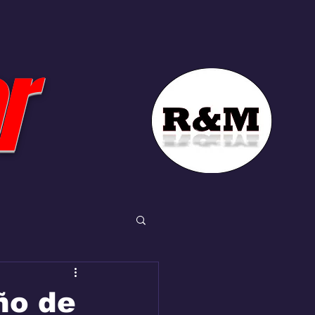
r
ño de