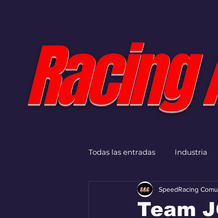
Racing 
Todas las entradas
Industria
SpeedRacing Comu
Team J