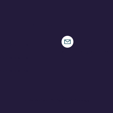
de ensueño en su tierra
par
CONTÁCTENOS
municaciones
speedracingcomunica
municaciones
municaciones
Created by CPS Digital Technology