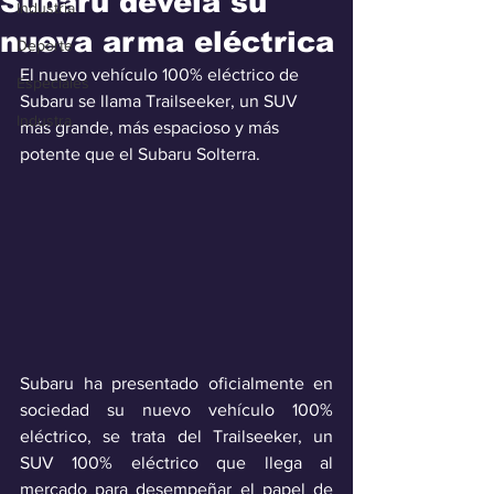
Subaru devela su
Industria
nueva arma eléctrica
Deporte
El nuevo vehículo 100% eléctrico de 
Especiales
Subaru se llama Trailseeker, un SUV 
Industra
más grande, más espacioso y más 
potente que el Subaru Solterra. 
Subaru ha presentado oficialmente en 
sociedad su nuevo vehículo 100% 
eléctrico, se trata del Trailseeker, un 
SUV 100% eléctrico que llega al 
mercado para desempeñar el papel de 