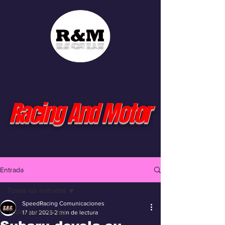
Racing And Motor
Entrada
Todas las entradas
SpeedRacing Comunicaciones
Todas las entradas
17 abr 2025
2 min de lectura