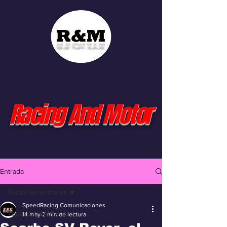
Racing And Motor
Entrada
Todas las entradas
SpeedRacing Comunicaciones
Todas las entradas
14 may
2 min de lectura