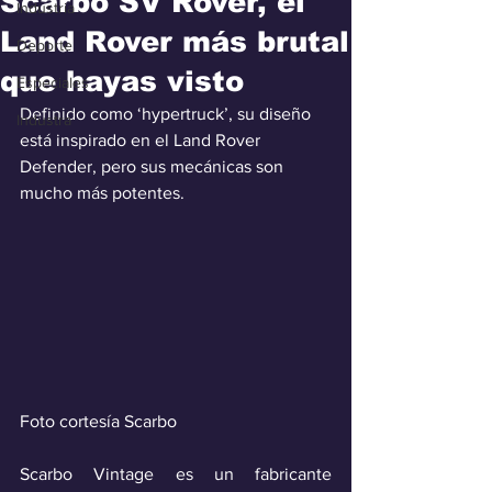
Scarbo SV Rover, el
Industria
Land Rover más brutal
Deporte
que hayas visto
Especiales
Definido como ‘hypertruck’, su diseño 
Industra
está inspirado en el Land Rover 
Defender, pero sus mecánicas son 
mucho más potentes.
Foto cortesía Scarbo
Scarbo Vintage es un fabricante 