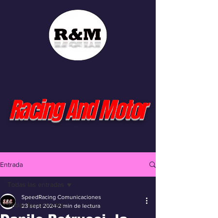
Racing And Motor
Entrada
Todas las entradas
SpeedRacing Comunicaciones
Todas las entradas
23 sept 2024
2 min de lectura