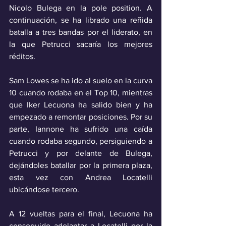
Nicolo Bulega en la pole position. A 
continuación, se ha librado una reñida 
batalla a tres bandas por el liderato, en 
la que Petrucci sacaría los mejores 
réditos.
Sam Lowes se ha ido al suelo en la curva 
10 cuando rodaba en el Top 10, mientras 
que Iker Lecuona ha salido bien y ha 
empezado a remontar posiciones. Por su 
parte, Iannone ha sufrido una caída 
cuando rodaba segundo, persiguiendo a 
Petrucci y por delante de Bulega, 
dejándoles batallar por la primera plaza, 
esta vez con Andrea Locatelli 
ubicándose tercero.
A 12 vueltas para el final, Lecuona ha 
conseguido adelantar a Locatelli por la 