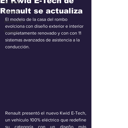
El Kwid E-Tech de
Industria
Renault se actualiza
Deporte
El modelo de la casa del rombo 
Especiales
evolciona con diseño exterior e interior 
Industra
completamente renovado y con con 11 
sistemas avanzados de asistencia a la 
conducción.
Renault presentó el nuevo Kwid E-Tech, 
un vehículo 100% eléctrico que redefine 
su categoría con un diseño más 